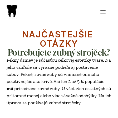
NAJČASTEJŠIE 
OTÁZKY
Potrebujete zubný strojček?
Pekný úsmev je súčasťou celkovej estetiky tváre. Na 
jeho vzhľade sa výrazne podieľa aj postavenie 
zubov. Pekné, rovné zuby sú vnímané omnoho 
pozitívnejšie ako krivé. Asi len 2 až 5 % populácie 
má
 prirodzene rovné zuby. U všetkých ostatných sú 
prítomné menej alebo viac závažné odchýlky. Na ich 
úpravu sa používajú zubné strojčeky.