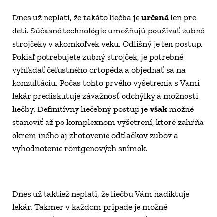
Dnes už neplatí, že takáto liečba je 
určená
 len pre 
deti. Súčasné technológie umožňujú používať zubné 
strojčeky v akomkoľvek veku. Odlišný je len postup. 
Pokiaľ potrebujete zubný strojček, je potrebné 
vyhľadať čeľustného ortopéda a objednať sa na 
konzultáciu. Počas tohto prvého vyšetrenia s Vami 
lekár prediskutuje závažnosť odchýlky a možnosti 
liečby. Definitívny liečebný postup je 
však
 možné 
stanoviť až po komplexnom vyšetrení, ktoré zahŕňa 
okrem iného aj zhotovenie odtlačkov zubov a 
vyhodnotenie röntgenových snímok.
Dnes už taktiež neplatí, že liečbu Vám nadiktuje 
lekár. Takmer v každom prípade je možné 