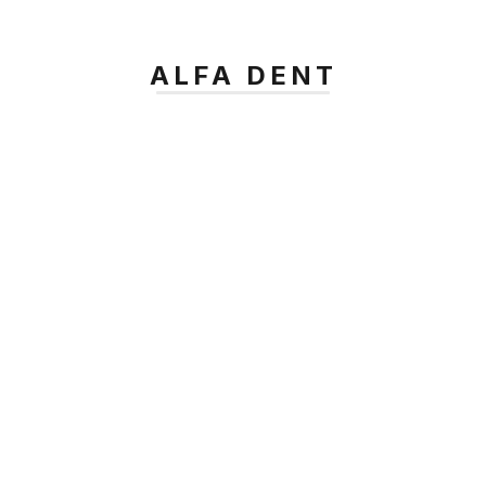
ALFA DENT
Oprava zubu fotokompozitnou výplňou bez 
vŕtania s estetickým výsledkom
Pozrieť zákroky ->
Spoznajte náš tím: