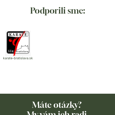
Podporili sme:
karate-bratislava.sk
Máte otázky? 
My vám ich radi 