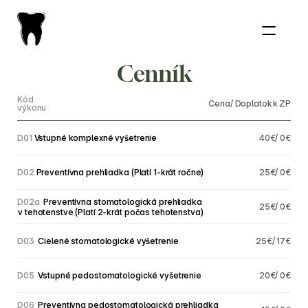
Cenník
Kód
Cena/ Doplatok k ZP
výkonu
D01
Vstupné komplexné vyšetrenie
40€/ 0€
D02
Preventívna prehliadka (Platí 1-krát ročne)
25€/ 0€
D02a
 Preventívna stomatologická prehliadka 
25€/ 0€
v tehotenstve (Platí 2-krát počas tehotenstva)
D03
 Cielené stomatologické vyšetrenie
25€/ 17€
D05
 Vstupné pedostomatologické vyšetrenie
20€/ 0€
D06
 Preventívna pedostomatologická prehliadka 