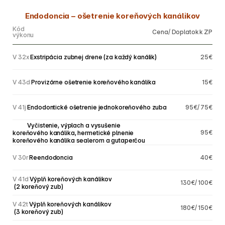
Endodoncia – ošetrenie koreňových kanálikov
Kód
Cena/ Doplatok k ZP
výkonu
V 32x
 Exstripácia zubnej drene (za každý kanálik)
25€
V 43d
 Provizórne ošetrenie koreňového kanálika
15€
V 41j
 Endodontické ošetrenie jednokoreňového zuba
95€/ 75€
V 41j
 Vyčistenie, výplach a vysušenie 
95€
koreňového kanálika, hermetické plnenie
koreňového kanálika sealerom a gutaperčou
V 30r
 Reendodoncia
40€
V 41d
 Výplň koreňových kanálikov
130€/ 100€
 (2 koreňový zub)
V 42t
 Výplň koreňových kanálikov
180€/ 150€
 (3 koreňový zub)