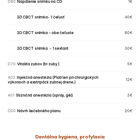
D60
 Napálenie snímku na CD
1€
         3D CBCT snímka- 1 čeľusť
40€
         3D CBCT snímka – obe čeľuste
80€
         3D CBCT snímka  - 1 sextant
30€
D70
 Vitalita zubov (tri zuby )
5€
A02
 Injekčná anestézia (Platí len pri chirurgických 
12€
výkonoch a exstripácii zubnej drene.)
A01
 Slizničná anestézia (spray, gél)
3€
D00
 Návrh liečebného planu
20€
Dentálna hygiena, profylaxia