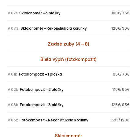
V 07s
 Skloionomér – 3 plôšky
100€/ 75€
V 07rs
 Skloionomér – Rekonštrukcia korunky
120€/ 90€
Zadné zuby (4 – 8)
Biela výplň (fotokompozit)
V 01b
 Fotokompozit – 1 plôška
85€/ 70€
V 02b
 Fotokompozit – 2 plôšky
110€/ 85€
V 03b
 Fotokompozit – 3 plôšky
125€/ 95€
V 03z
 Fotokompozit – Rekonštrukcia korunky
150€/ 120€
Skloionomér