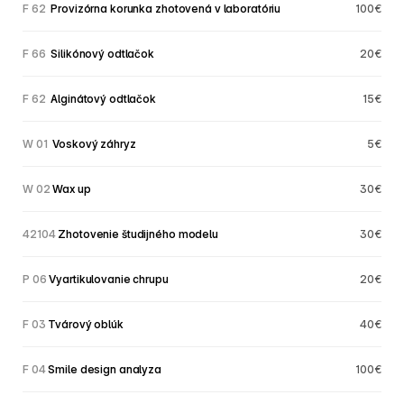
F 62  
Provizórna korunka zhotovená v laboratóriu
100€
F 66  
Silikónový odtlačok
20€
F 62  
Alginátový odtlačok
15€
W 01  
Voskový záhryz
5€
W 02 
Wax up
30€
42104 
Zhotovenie študijného modelu
30€
P 06
 Vyartikulovanie chrupu 
20€
F 03
 Tvárový oblúk
40€
F 04
 Smile design analyza 
100€