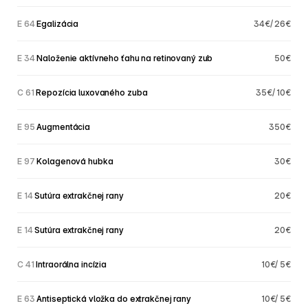
E 64
 Egalizácia
34€/ 26€
E 34
 Naloženie aktívneho ťahu na retinovaný zub
50€
C 61
 Repozícia luxovaného zuba
35€/ 10€
E 95
 Augmentácia
350€
E 97
 Kolagenová hubka
30€
E 14
 Sutúra extrakčnej rany
20€
E 14
 Sutúra extrakčnej rany
20€
C 41
 Intraorálna incízia
10€/ 5€
E 63
 Antiseptická vložka do extrakčnej rany
10€/ 5€