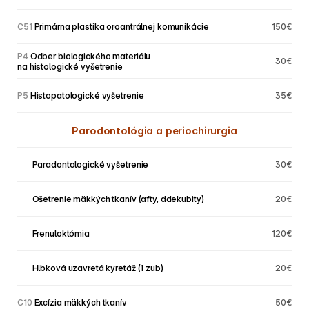
C51
 Primárna plastika oroantrálnej komunikácie
150€
P4
 Odber biologického materiálu 
30€
na histologické vyšetrenie
P5
 Histopatologické vyšetrenie
35€
Parodontológia a periochirurgia
P5 
 Paradontologické vyšetrenie
30€
P5 
 Ošetrenie mäkkých tkanív (afty, ddekubity)               
20€
P5 
 Frenuloktómia               
120€
P5
  Hlbková uzavretá kyretáž (1 zub)               
20€
C10
 Excízia mäkkých tkanív               
50€