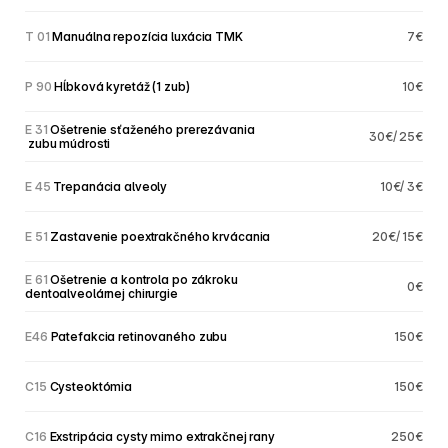
T 01
 Manuálna repozícia luxácia TMK
7€
P 90
 Hĺbková kyretáž (1 zub)
10€
E 31
 Ošetrenie sťaženého prerezávania
30€/ 25€
 zubu múdrosti
E 45
 Trepanácia alveoly
10€/ 3€
E 51
 Zastavenie poextrakčného krvácania
20€/ 15€
E 61
 Ošetrenie a kontrola po zákroku 
0€
dentoalveolárnej chirurgie
E46
 Patefakcia retinovaného zubu
150€
C15
 Cysteoktómia
150€
C16
 Exstripácia cysty mimo extrakčnej rany
250€