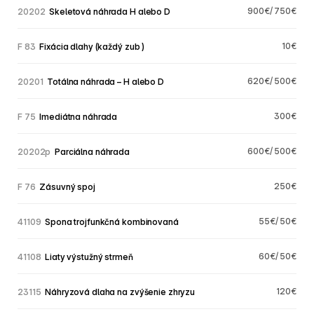
900€/ 750€
20202
  Skeletová náhrada H alebo D
10€
F 83
  Fixácia dlahy (každý zub ) 
620€/ 500€
20201
  Totálna náhrada – H alebo D
300€
F 75
  Imediátna náhrada
600€/ 500€
20202p
  Parciálna náhrada
250€
F 76
  Zásuvný spoj
55€/ 50€
41109
  Spona trojfunkčná kombinovaná
60€/ 50€
41108
  Liaty výstužný strmeň
120€
23115
  Náhryzová dlaha na zvýšenie zhryzu