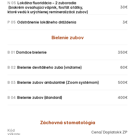
N 05
 Lokálna fluoridácia – 2 zuboradia
30€
 (biokrém ovsahujúci vápnik, fosfát a tátky, 
ktoré vedú k urýchlenej remineralizácii zubov)
P 05
 Odstránenie lokálneho dráždenia
3€
Bielenie zubov
B 01
 Domáce bielenie
350€
B 02
 Bielenie devitálneho zuba (vnútorne)
60€
B 03
 Bielenie zubov ambulantné (Zoom systémom)
500€
B 04
 Bielenie zubov (štandard)
400€
Záchovná stomatológia
Kód
Cena/ Doplatok k ZP
výkonu