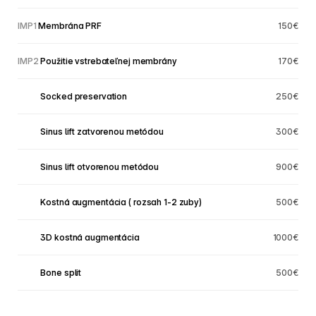
IMP1
 Membrána PRF
150€
IMP2
 Použitie vstrebateľnej membrány
170€
IMP3
 Socked preservation
250€
IMP3
 Sinus lift zatvorenou metódou
300€
IMP3
 Sinus lift otvorenou metódou
900€
IMP3
 Kostná augmentácia ( rozsah 1-2 zuby)
500€
IMP3
 3D kostná augmentácia
1000€
IMP3
 Bone split
500€