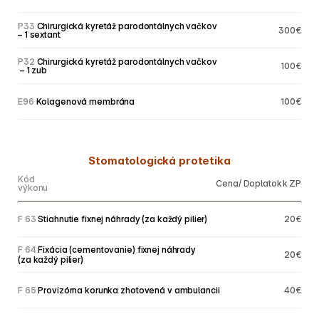
P33
 Chirurgická kyretáž parodontálnych vačkov 
300€
– 1 sextant
P32
 Chirurgická kyretáž parodontálnych vačkov
100€
 – 1 zub
E96
 Kolagenová membrána                                                            
100€
Stomatologická protetika
Kód
Cena/ Doplatok k ZP
výkonu
F 63
 Stiahnutie fixnej náhrady (za každý pilier)
20€
F 64
 Fixácia (cementovanie) fixnej náhrady 
20€
(za každý pilier)
F 65
 Provizórna korunka zhotovená v ambulancii
40€