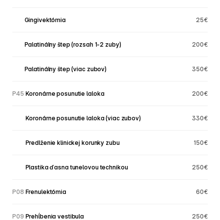
C10
 Gingivektómia               
25€
C10
 Palatinálny štep (rozsah 1-2 zuby)
200€
C10
 Palatinálny štep (viac zubov)
350€
P45
 Koronárne posunutie laloka
200€
P45
 Koronárne posunutie laloka (viac zubov)
330€
P45
 Predlženie klinickej korunky zubu
150€
P08
 Plastika ďasna tunelovou technikou
250€
P08
 Frenulektómia
60€
P09
 Prehĺbenia vestibula
250€