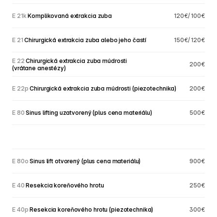
E 21k
 Komplikovaná extrakcia zuba
120€/ 100€
E 21
 Chirurgická extrakcia zuba alebo jeho častí
150€/ 120€
E 22
 Chirurgická extrakcia zuba múdrosti 
200€
(vrátane anestézy)
E 22p
 Chirurgická extrakcia zuba múdrosti (piezotechnika)
200€
E 80
 Sinus lifting uzatvorený (plus cena materiálu)
500€
E 80o
 Sinus lift otvorený (plus cena materiálu)
900€
E 40
 Resekcia koreňového hrotu
250€
E 40p
 Resekcia koreňového hrotu (piezotechnika)
300€