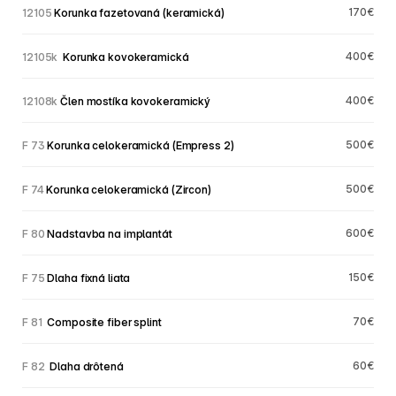
170€
12105
 Korunka fazetovaná (keramická)
400€
12105k 
 Korunka kovokeramická
400€
12108k
 Člen mostíka kovokeramický
500€
F 73
 Korunka celokeramická (Empress 2)
500€
F 74
 Korunka celokeramická (Zircon)
600€
F 80
 Nadstavba na implantát
150€
F 75
 Dlaha fixná liata
70€
F 81
  Composite fiber splint
60€
F 82 
 Dlaha drôtená 