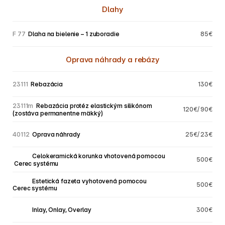
Dlahy
F 77
  Dlaha na bielenie – 1 zuboradie
85€
Oprava náhrady a rebázy
23111
  Rebazácia
130€
23111m
  Rebazácia protéz elastickým silikónom 
120€/ 90€
(zostáva permanentne mäkký)
40112
  Oprava náhrady
25€/ 23€
40112
  Celokeramická korunka vhotovená pomocou
500€
 Cerec systému
40112
  Estetická fazeta vyhotovená pomocou 
500€
Cerec systému
40112
  Inlay, Onlay, Overlay
300€