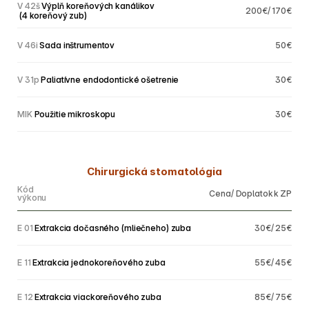
V 42š
 Výplň koreňových kanálikov
200€/ 170€
 (4 koreňový zub)
V 46i
 Sada inštrumentov
50€
V 31p
 Paliatívne endodontické ošetrenie
30€
MIK
 Použitie mikroskopu
30€
Chirurgická stomatológia
Kód
Cena/ Doplatok k ZP
výkonu
E 01
 Extrakcia dočasného (mliečneho) zuba
30€/ 25€
E 11
 Extrakcia jednokoreňového zuba
55€/ 45€
E 12
 Extrakcia viackoreňového zuba
85€/ 75€