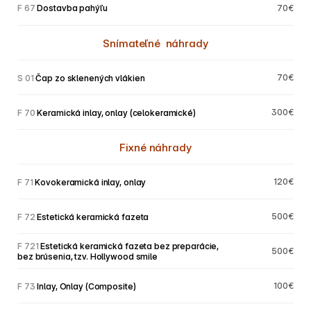
F 67 
Dostavba pahýľu
70€
Snímateľné  náhrady
70€
S 01
 Čap zo sklenených vlákien
300€
F 70
 Keramická inlay, onlay (celokeramické)
Fixné náhrady
120€
F 71
 Kovokeramická inlay, onlay
500€
F 72
 Estetická keramická fazeta
F 721
 Estetická keramická fazeta bez preparácie, 
500€
bez brúsenia, tzv. Hollywood smile
100€
F 73
 Inlay, Onlay (Composite)