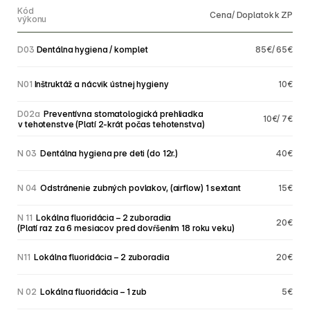
Kód
Cena/ Doplatok k ZP
výkonu
D03
Dentálna hygiena / komplet
85€/ 65€
N01
Inštruktáž a nácvik ústnej hygieny
10€
D02a
 Preventívna stomatologická prehliadka 
10€/ 7€
v tehotenstve (Platí 2-krát počas tehotenstva)
N 03
 Dentálna hygiena pre deti (do 12r.)
40€
N 04
 Odstránenie zubných povlakov, (airflow) 1 sextant
15€
N 11
 Lokálna fluoridácia – 2 zuboradia 
20€
(Platí raz za 6 mesiacov pred dovŕšením 18 roku veku)
N11
 Lokálna fluoridácia – 2 zuboradia
20€
N 02
 Lokálna fluoridácia – 1 zub
5€