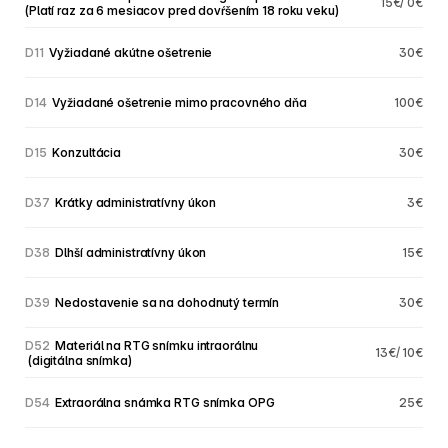
15€/ 0€
(Platí raz za 6 mesiacov pred dovŕšením 18 roku veku)
D11
 Vyžiadané akútne ošetrenie
30€
D14
 Vyžiadané ošetrenie mimo pracovného dňa
100€
D15
 Konzultácia
30€
D37
 Krátky administratívny úkon
3€
D38
 Dlhší administratívny úkon
15€
D39
 Nedostavenie sa na dohodnutý termín
30€
D52
 Materiál na RTG snímku intraorálnu
13€/ 10€
 (digitálna snímka)
D54
 Extraorálna snámka RTG snímka OPG
25€