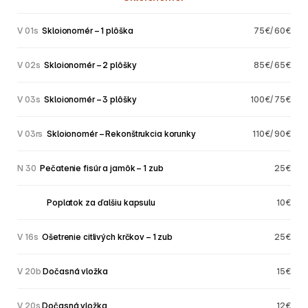
V 01s
 Skloionomér – 1 plôška
75€/ 60€
V 02s
 Skloionomér – 2 plôšky
85€/ 65€
V 03s
 Skloionomér – 3 plôšky
100€/ 75€
V 03rs
 Skloionomér – Rekonštrukcia korunky
110€/ 90€
N 30
 Pečatenie fisúr a jamôk – 1 zub
25€
V 03rs
 Poplatok za ďalšiu kapsulu
10€
V 16s
 Ošetrenie citlivých krčkov – 1 zub
25€
V 20b 
Dočasná vložka
15€
V 20s 
Dočasná vložka
12€