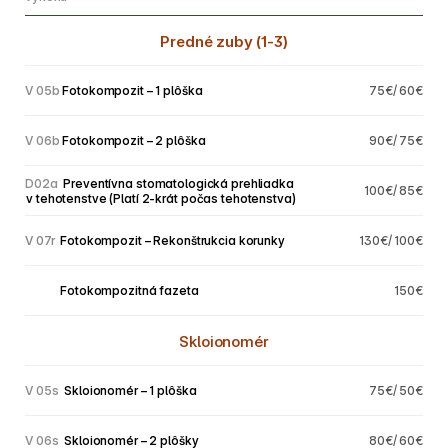
Predné zuby (1-3)
V 05b 
Fotokompozit – 1 plôška
75€/ 60€
V 06b
Fotokompozit – 2 plôška
90€/ 75€
D02a
 Preventívna stomatologická prehliadka 
100€/ 85€
v tehotenstve (Platí 2-krát počas tehotenstva)
V 07r
 Fotokompozit – Rekonštrukcia korunky
130€/ 100€
V 07r
 Fotokompozitná fazeta
150€
Skloionomér
V 05s
 Skloionomér – 1 plôška
75€/ 50€
V 06s
 Skloionomér – 2 plôšky
80€/ 60€