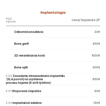
Implantológia
Kód
Cena/ Doplatok k ZP
výkonu
V 32x
 Odborná konzultácia
30€
V 32x
 Bone graft
450€
V 32x
 3D rekonštrukcia kosti
1000€
V 32x
 Bone split
400€
E 93
 Zavedenie intraoseálneho implantátu
 (SLA povrch) na urýchlenie 
850€
procesu hojenia (6 až 8 týždňov).
E 91
 Vhojovacia čiapočka
60€
E 92
 Implantačná šablóna
130€