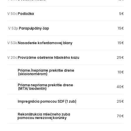
V 50c 
Podložka
5€
 V 52p 
Parapulpálny čap
15€
V 53k 
Nasadenie koferdamovej blany
15€
V 20c 
Provizórne ošetrenie hlbokého kazu
25€
V 20c
Priame /nepriame prekritie drene
10€
             (skloionomérom)
V 20c
Priame nepriame prekritie drene
40€
             (MTA/ biodentín)
V 20c
Impregnácia pomocou SDF (1 zub)
25€
V 20c
Rekonštrukcia mliečneho zuba 
70€
       pomocou nerezovej korúnky