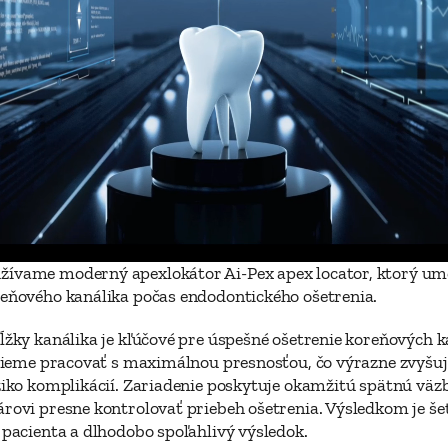
ívame moderný apexlokátor Ai-Pex apex locator, ktorý umo
eňového kanálika počas endodontického ošetrenia. 
ĺžky kanálika je kľúčové pre úspešné ošetrenie koreňových ka
 vieme pracovať s maximálnou presnosťou, čo výrazne zvyšuje
ziko komplikácií. Zariadenie poskytuje okamžitú spätnú väzb
rovi presne kontrolovať priebeh ošetrenia. Výsledkom je šetr
 pacienta a dlhodobo spoľahlivý výsledok. 