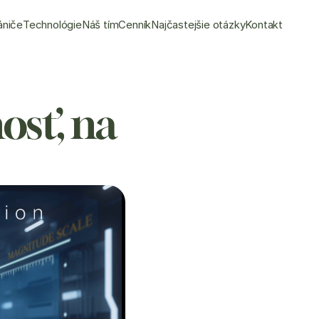
ániče
Technológie
Náš tím
Cenník
Najčastejšie otázky
Kontakt
sť, na 