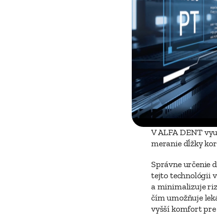
V ALFA DENT využ
meranie dĺžky kor
Správne určenie d
tejto technológii
a minimalizuje ri
čím umožňuje leká
vyšší komfort pre