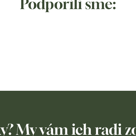
Podporili sme:
y? My vám ich radi 