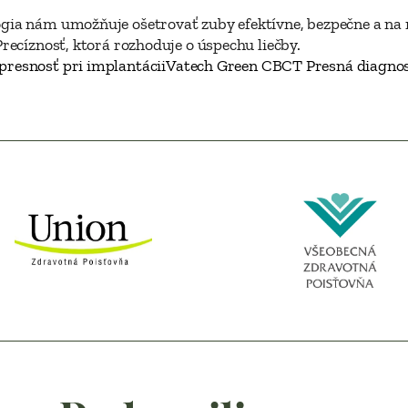
ia nám umožňuje ošetrovať zuby efektívne, bezpečne a na n
recíznosť, ktorá rozhoduje o úspechu liečby.
 presnosť pri implantácii
Vatech Green CBCT Presná diagnos