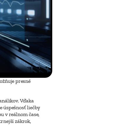
žňuje presné 
nálikov. Vďaka 
 úspešnosť liečby 
u v reálnom čase, 
nejší zákrok, 