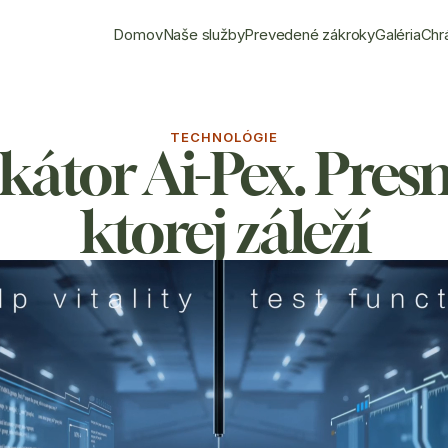
Domov
Naše služby
Prevedené zákroky
Galéria
Chr
TECHNOLÓGIE
átor Ai-Pex. Presno
ktorej záleží