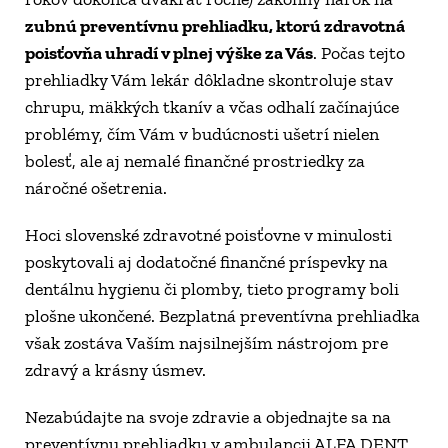
zubnú preventívnu prehliadku, ktorú zdravotná 
poisťovňa uhradí v plnej výške za Vás
. Počas tejto 
prehliadky Vám lekár dôkladne skontroluje stav 
chrupu, mäkkých tkanív a včas odhalí začínajúce 
problémy, čím Vám v budúcnosti ušetrí nielen 
bolesť, ale aj nemalé finančné prostriedky za 
náročné ošetrenia.
Hoci slovenské zdravotné poisťovne v minulosti 
poskytovali aj dodatočné finančné príspevky na 
dentálnu hygienu či plomby, tieto programy boli 
plošne ukončené. Bezplatná preventívna prehliadka 
však zostáva Vaším najsilnejším nástrojom pre 
zdravý a krásny úsmev.
Nezabúdajte na svoje zdravie a objednajte sa na 
preventívnu prehliadku v ambulancii ALFA DENT 