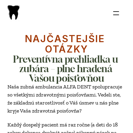
NAJČASTEJŠIE 
OTÁZKY
Preventívna prehliadka u 
zubára – plne hradená 
Vašou poisťovňou
Naša zubná ambulancia ALFA DENT spolupracuje 
so všetkými zdravotnými poisťovňami. Vedeli ste, 
že základnú starostlivosť o Váš úsmev u nás plne 
kryje Vaša zdravotná poisťovňa?
Každý dospelý pacient má raz ročne (a deti do 18 
rokov dokonca dvakrát ročne) zákonný nárok na 